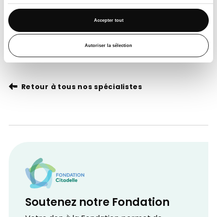
Présentation
Accepter tout
Consultation ORL pédiatrique
Médecin référent pour le dépistage auditif des
Autoriser la sélection
nouveau-nés
Retour à tous nos spécialistes
Soutenez notre Fondation