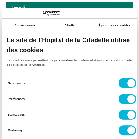
Jeudi
Matin
Consentement
Détails
À propos des cookies
Après-midi
Le site de l'Hôpital de la Citadelle utilise
Vendredi
des cookies
Matin
Les cookies nous permettent de personnaliser le contenu et d’analyser le trafic du site
de l'Hôpital de la Citadelle.
Après-midi
Sélection
Nécessaires
Samedi
du
consentement
Matin
Préférences
Après-midi
Statistiques
Marketing