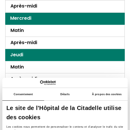
Après-midi
Mercredi
Matin
Après-midi
Jeudi
Matin
Après-midi
Vendredi
Consentement
Détails
À propos des cookies
Matin
Le site de l'Hôpital de la Citadelle utilise
Après-midi
des cookies
Samedi
Les cookies nous permettent de personnaliser le contenu et d’analyser le trafic du site