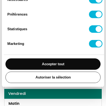
du
Mardi
consentement
Matin
Préférences
Après-midi
Statistiques
Mercredi
Matin
Marketing
Après-midi
Jeudi
Accepter tout
Matin
Autoriser la sélection
Après-midi
Vendredi
Matin