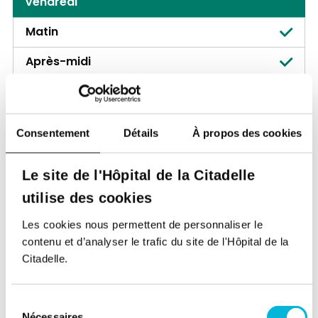
Vendredi
Matin
Après-midi
Samedi
Matin
Consentement
Détails
À propos des cookies
Après-midi
Le site de l'Hôpital de la Citadelle
ISoSL
utilise des cookies
Rue Basse-Wez 145,
4020, Liège
Les cookies nous permettent de personnaliser le
Lundi
contenu et d’analyser le trafic du site de l'Hôpital de la
Citadelle.
Matin
Après-midi
Sélection
Nécessaires