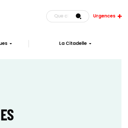
Urgences
ues
La Citadelle
MES