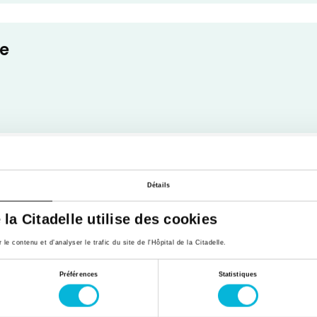
ue
Détails
consultations
e la Citadelle utilise des cookies
e contenu et d’analyser le trafic du site de l'Hôpital de la Citadelle.
Préférences
Statistiques