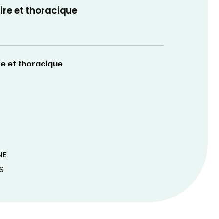
ire et thoracique
re et thoracique
NE
S