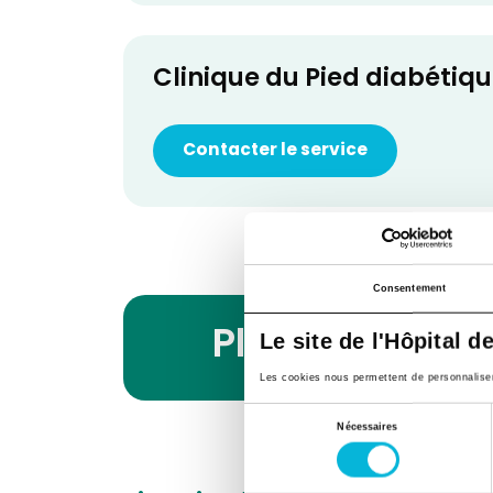
Clinique du Pied diabétiq
Contacter le service
Consentement
Planning des 
Le site de l'Hôpital d
Les cookies nous permettent de personnaliser l
Sélection
Nécessaires
du
consentement