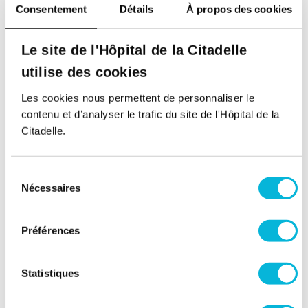
Consentement
Détails
À propos des cookies
Service d'Imagerie médicale
Contacter le service
Le site de l'Hôpital de la Citadelle
utilise des cookies
Les cookies nous permettent de personnaliser le
Retour à tous nos spécialistes
contenu et d’analyser le trafic du site de l'Hôpital de la
Citadelle.
Sélection
Nécessaires
du
consentement
Préférences
Soutenez notre Fondation
Statistiques
Votre don à la Fondation permet de
financer des projets qui améliorent