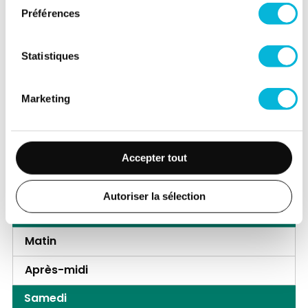
Après-midi
Préférences
Mercredi
Statistiques
Matin
Après-midi
Marketing
Jeudi
Matin
Accepter tout
Après-midi
Autoriser la sélection
Vendredi
Matin
Après-midi
Samedi