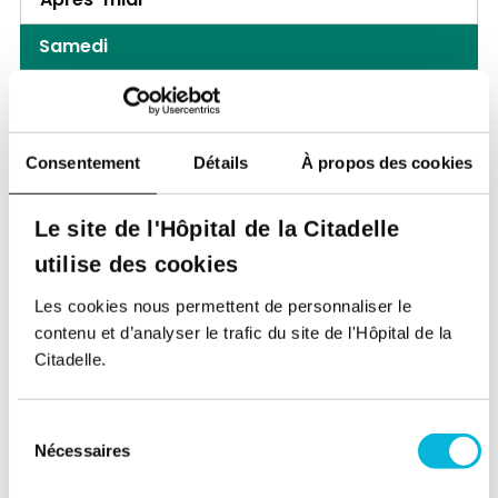
Après-midi
Samedi
Matin
Après-midi
Consentement
Détails
À propos des cookies
Site Laveu
Rue des Wallons 72,
4000, Liège
Le site de l'Hôpital de la Citadelle
utilise des cookies
Lundi
Les cookies nous permettent de personnaliser le
Matin
contenu et d’analyser le trafic du site de l'Hôpital de la
Citadelle.
Après-midi
Mardi
Sélection
Nécessaires
du
Matin
consentement