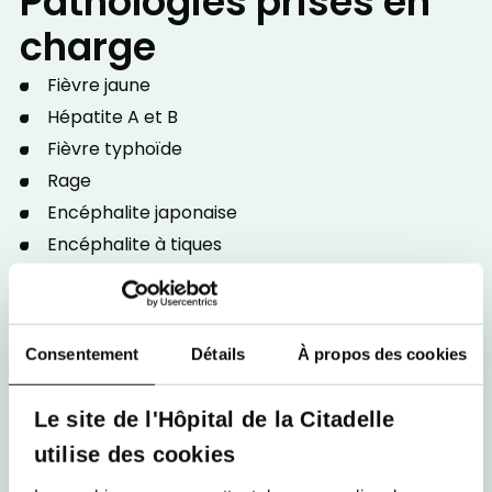
Pathologies prises en
charge
Fièvre jaune
Hépatite A et B
Fièvre typhoïde
Rage
Encéphalite japonaise
Encéphalite à tiques
Méningocoques
Dengue
Autres arboviroses (zika, chikungunya)
Consentement
Détails
À propos des cookies
Paludisme = malaria
Piqures d'insecte
Le site de l'Hôpital de la Citadelle
Morsures d'animaux
utilise des cookies
Paludisme (malaria)