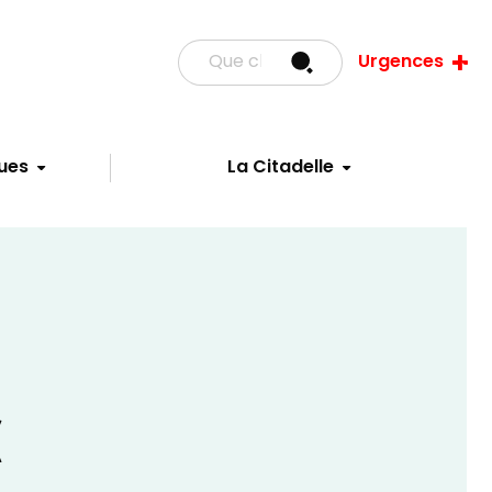
Urgences
ues
La Citadelle
X