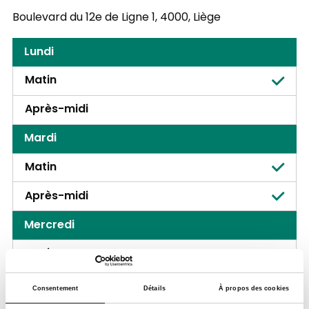
Boulevard du 12e de Ligne 1,
4000, Liège
Lundi
Matin
Après-midi
Mardi
Matin
Après-midi
Mercredi
Matin
Après-midi
Consentement
Détails
À propos des cookies