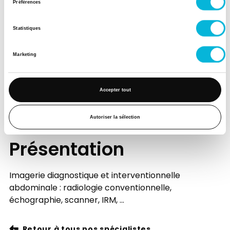
Préférences
Matin
Après-midi
Statistiques
Samedi
Marketing
Matin
Accepter tout
Après-midi
Autoriser la sélection
Présentation
Imagerie diagnostique et interventionnelle
abdominale : radiologie conventionnelle,
échographie, scanner, IRM, ...
Retour à tous nos spécialistes