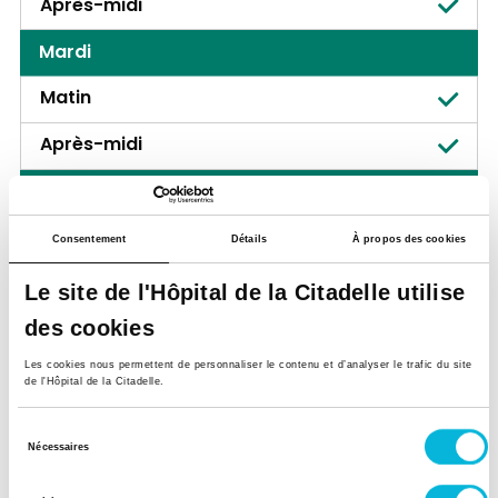
Après-midi
Mardi
Matin
Après-midi
Mercredi
Matin
Consentement
Détails
À propos des cookies
Après-midi
Le site de l'Hôpital de la Citadelle utilise
des cookies
Jeudi
Les cookies nous permettent de personnaliser le contenu et d’analyser le trafic du site
Matin
de l'Hôpital de la Citadelle.
Après-midi
Sélection
Nécessaires
du
Vendredi
consentement