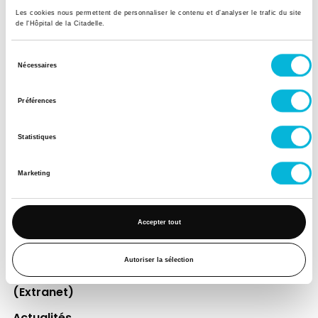
Les cookies nous permettent de personnaliser le contenu et d’analyser le trafic du site
de l'Hôpital de la Citadelle.
Soutenez notre Fondation
Sélection
Votre don à la Fondation permet de
Nécessaires
du
financer des projets qui améliorent
consentement
directement le bien-être des patients et
Préférences
leurs proches.
Statistiques
Découvrir la Fondation
Marketing
Espace Patient
Accepter tout
Professionnels de la santé
Jobs
Autoriser la sélection
Accès collaborateurs et médecins Citadelle
(Extranet)