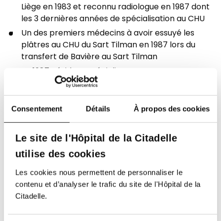
Liège en 1983 et reconnu radiologue en 1987 dont
les 3 dernières années de spécialisation au CHU
Un des premiers médecins à avoir essuyé les
plâtres au CHU du Sart Tilman en 1987 lors du
transfert de Bavière au Sart Tilman
En 1987, résident spécialiste au CHU et sous
l’égide de Geneviève Trotteur formation en
radiologie vasculaire et interventionnelle
Travaille depuis 1988 à l'hôpital de la Citadelle
Consentement
Détails
À propos des cookies
Compétence particulière en radiologie
vasculaire et interventionnelle développées et
Le site de l'Hôpital de la Citadelle
peaufinées par la participation à différents
utilise des cookies
congrès et workshop. Tropisme particulier pour
tout ce qui concerne les accès vasculaires et
Les cookies nous permettent de personnaliser le
l’embolisation
contenu et d’analyser le trafic du site de l'Hôpital de la
Depuis octobre 2016, consultant au CHU du Sart
Citadelle.
Tilman (présent tous les mardis)