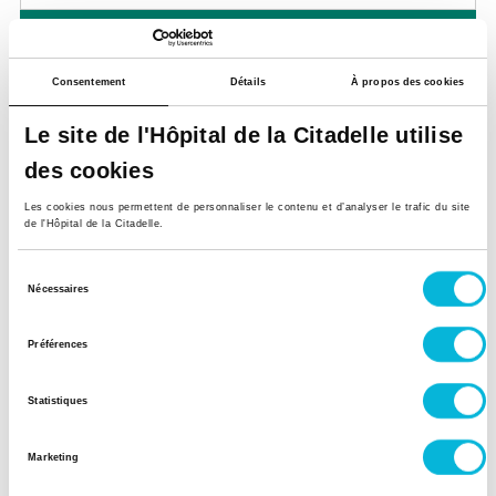
Vendredi
Matin
Consentement
Détails
À propos des cookies
Après-midi
Le site de l'Hôpital de la Citadelle utilise
Samedi
des cookies
Les cookies nous permettent de personnaliser le contenu et d’analyser le trafic du site
Matin
de l'Hôpital de la Citadelle.
Après-midi
Sélection
Nécessaires
du
Site Herstal
consentement
Rue du Grand Puits 47,
4040, Herstal
Préférences
Lundi
Statistiques
Matin
Marketing