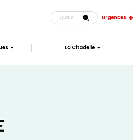
Urgences
ues
La Citadelle
E