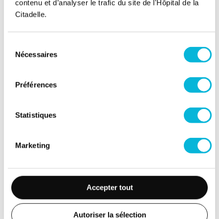
contenu et d’analyser le trafic du site de l'Hôpital de la
Citadelle.
Soutenez notre Fondation
Sélection
Votre don à la Fondation permet de
Nécessaires
du
financer des projets qui améliorent
consentement
directement le bien-être des patients et
leurs proches.
Préférences
Découvrir la Fondation
Statistiques
Espace Patient
Marketing
Professionnels de la santé
Jobs
Accepter tout
Accès collaborateurs et médecins Citadelle
(Extranet)
Autoriser la sélection