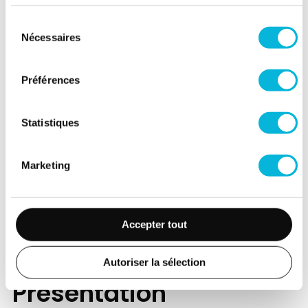
Matin
Sélection
Nécessaires
du
Après-midi
consentement
Vendredi
Préférences
Matin
Statistiques
Après-midi
Samedi
Marketing
Matin
Après-midi
Accepter tout
Autoriser la sélection
Présentation