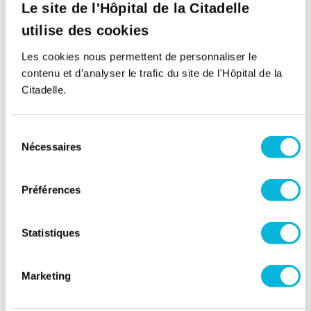
Le site de l'Hôpital de la Citadelle
Retour à tous nos spécialistes
utilise des cookies
Les cookies nous permettent de personnaliser le
contenu et d’analyser le trafic du site de l'Hôpital de la
Citadelle.
Sélection
Nécessaires
du
consentement
Soutenez notre Fondation
Préférences
Votre don à la Fondation permet de
financer des projets qui améliorent
Statistiques
directement le bien-être des patients et
leurs proches.
Marketing
Découvrir la Fondation