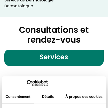
Service de Dermatologie
Dermatologue
Consultations et
rendez-vous
Services
Service de Dermatologie
Contacter le service
Consentement
Détails
À propos des cookies