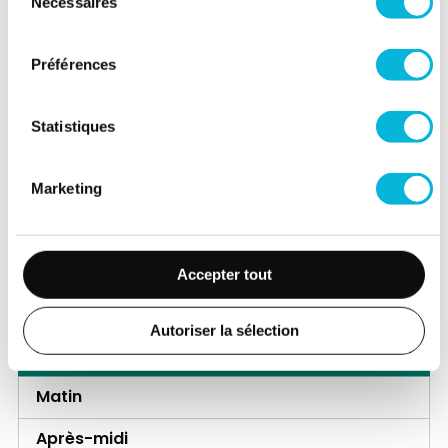
Nécessaires
du
Matin
consentement
Après-midi
Préférences
Jeudi
Statistiques
Matin
Après-midi
Marketing
Vendredi
Matin
Accepter tout
Après-midi
Autoriser la sélection
Samedi
Matin
Après-midi