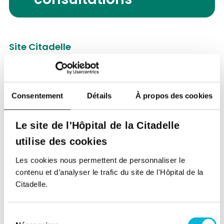
consultations
Site Citadelle
Boulevard du 12e de Ligne 1,
4000, Liège
Lundi
Consentement
Détails
À propos des cookies
Matin
Le site de l'Hôpital de la Citadelle
Après-midi
utilise des cookies
Mardi
Les cookies nous permettent de personnaliser le
Matin
contenu et d’analyser le trafic du site de l'Hôpital de la
Citadelle.
Après-midi
Mercredi
Sélection