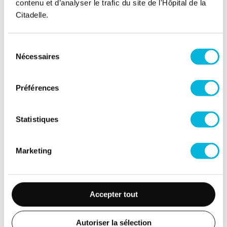
contenu et d’analyser le trafic du site de l'Hôpital de la
Citadelle.
Soutenez notre Fondation
Sélection
Votre don à la Fondation permet de
Nécessaires
du
financer des projets qui améliorent
consentement
directement le bien-être des patients et
leurs proches.
Préférences
Découvrir la Fondation
Statistiques
Espace Patient
Marketing
Professionnels de la santé
Jobs
Accepter tout
Accès collaborateurs et médecins Citadelle
(Extranet)
Autoriser la sélection