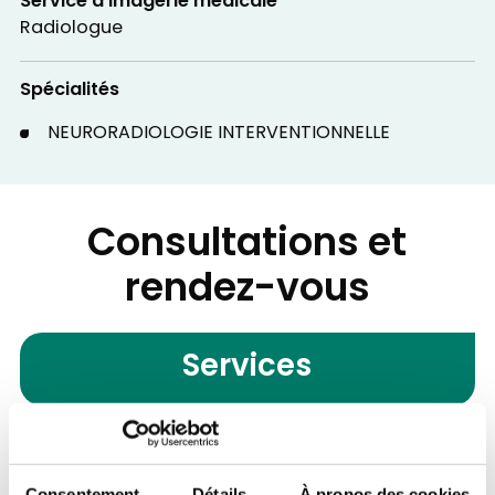
Service d'Imagerie médicale
Radiologue
Spécialités
NEURORADIOLOGIE INTERVENTIONNELLE
Consultations et
rendez-vous
Services
Service d'Imagerie médicale
Consentement
Détails
À propos des cookies