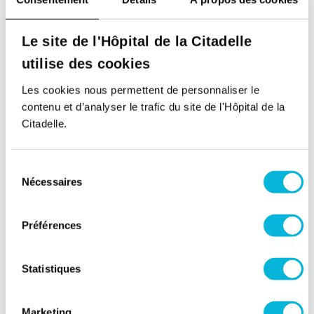
Contacter le service
Le site de l'Hôpital de la Citadelle
utilise des cookies
Retour à tous nos spécialistes
Les cookies nous permettent de personnaliser le
contenu et d’analyser le trafic du site de l'Hôpital de la
Citadelle.
Sélection
Nécessaires
du
consentement
Préférences
Soutenez notre Fondation
Statistiques
Votre don à la Fondation permet de
financer des projets qui améliorent
directement le bien-être des patients et
Marketing