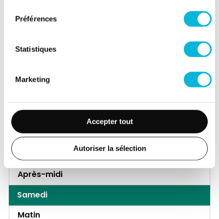
consentement
Mercredi
Préférences
Matin
Statistiques
Après-midi
Jeudi
Marketing
Matin
Après-midi
Accepter tout
Vendredi
Autoriser la sélection
Matin
Après-midi
Samedi
Matin