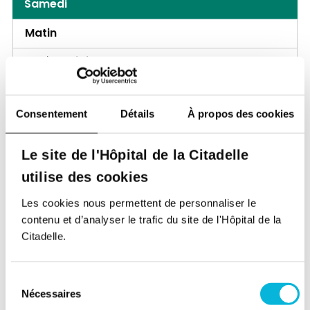
Samedi
Matin
Après-midi
Site Laveu
Consentement
Détails
À propos des cookies
Rue des Wallons 72,
4000, Liège
Lundi
Le site de l'Hôpital de la Citadelle
utilise des cookies
Matin
Les cookies nous permettent de personnaliser le
Après-midi
contenu et d’analyser le trafic du site de l'Hôpital de la
Citadelle.
Mardi
Matin
Sélection
Nécessaires
Après-midi
du