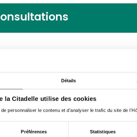
consultations
12e de Ligne 1,
4000, Liège
Matin
Détails
de la Citadelle utilise des cookies
 personnaliser le contenu et d’analyser le trafic du site de l'Hôp
Préférences
Statistiques