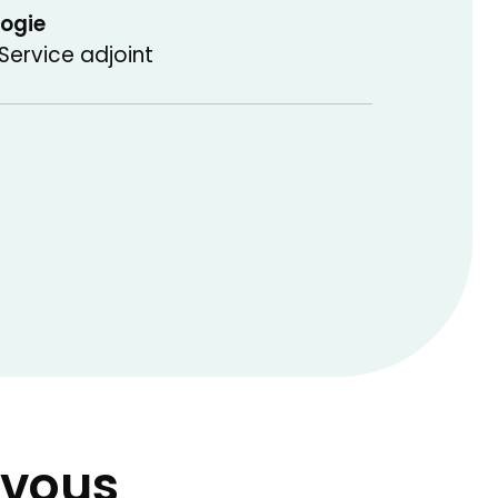
logie
ervice adjoint
-vous