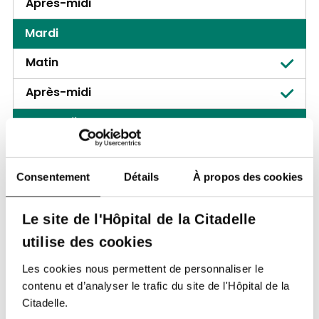
Après-midi
Mardi
Matin
Après-midi
Mercredi
Matin
Consentement
Détails
À propos des cookies
Après-midi
Jeudi
Le site de l'Hôpital de la Citadelle
Matin
utilise des cookies
Les cookies nous permettent de personnaliser le
Après-midi
contenu et d’analyser le trafic du site de l'Hôpital de la
Vendredi
Citadelle.