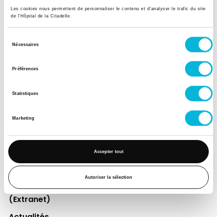
Les cookies nous permettent de personnaliser le contenu et d’analyser le trafic du site
de l'Hôpital de la Citadelle.
Soutenez notre Fondation
Sélection
Votre don à la Fondation permet de
Nécessaires
du
financer des projets qui améliorent
consentement
directement le bien-être des patients et
Préférences
leurs proches.
Statistiques
Découvrir la Fondation
Marketing
Espace Patient
Accepter tout
Professionnels de la santé
Jobs
Autoriser la sélection
Accès collaborateurs et médecins Citadelle
(Extranet)