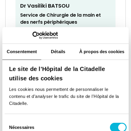
Dr Vasiliki BATSOU
Service de Chirurgie de la main et
des nerfs périphériques
Chirurgien
Consentement
Détails
À propos des cookies
Le site de l'Hôpital de la Citadelle
utilise des cookies
Dr Jacques BECKERS
Les cookies nous permettent de personnaliser le
Service de Cardiologie
contenu et d’analyser le trafic du site de l'Hôpital de la
Citadelle.
Cardiologue
Sélection
Nécessaires
du