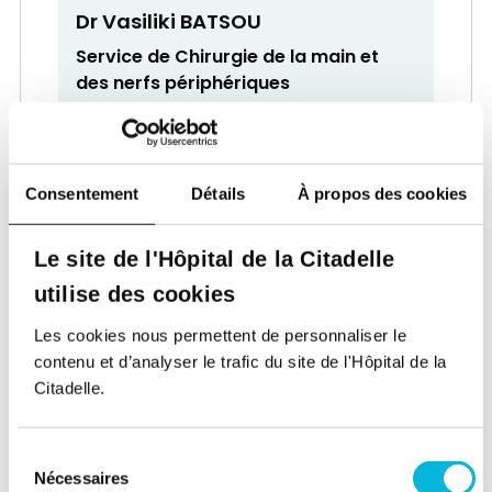
Dr Vasiliki BATSOU
Service de Chirurgie de la main et
des nerfs périphériques
Chirurgien
Consentement
Détails
À propos des cookies
Le site de l'Hôpital de la Citadelle
utilise des cookies
Dr Jacques BECKERS
Les cookies nous permettent de personnaliser le
Service de Cardiologie
contenu et d’analyser le trafic du site de l'Hôpital de la
Citadelle.
Cardiologue
Sélection
Nécessaires
du