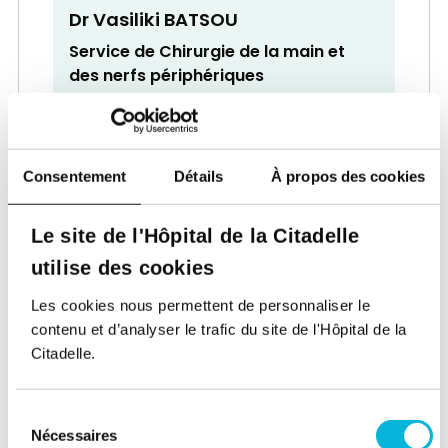
Dr Vasiliki BATSOU
Service de Chirurgie de la main et
des nerfs périphériques
Chirurgien
Consentement
Détails
À propos des cookies
Le site de l'Hôpital de la Citadelle
utilise des cookies
Dr Jacques BECKERS
Les cookies nous permettent de personnaliser le
Service de Cardiologie
contenu et d’analyser le trafic du site de l'Hôpital de la
Citadelle.
Cardiologue
Sélection
Nécessaires
du