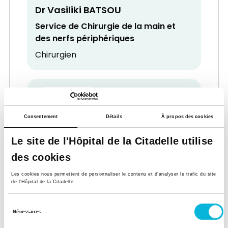
Dr Vasiliki BATSOU
Service de Chirurgie de la main et
des nerfs périphériques
Chirurgien
Consentement
Détails
À propos des cookies
Le site de l'Hôpital de la Citadelle utilise
Dr Jacques BECKERS
des cookies
Service de Cardiologie
Les cookies nous permettent de personnaliser le contenu et d’analyser le trafic du site
Cardiologue
de l'Hôpital de la Citadelle.
Sélection
Nécessaires
du