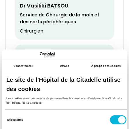
Dr Vasiliki BATSOU
Service de Chirurgie de la main et
des nerfs périphériques
Chirurgien
Consentement
Détails
À propos des cookies
Le site de l'Hôpital de la Citadelle utilise
Dr Jacques BECKERS
des cookies
Service de Cardiologie
Les cookies nous permettent de personnaliser le contenu et d’analyser le trafic du site
Cardiologue
de l'Hôpital de la Citadelle.
Sélection
Nécessaires
du