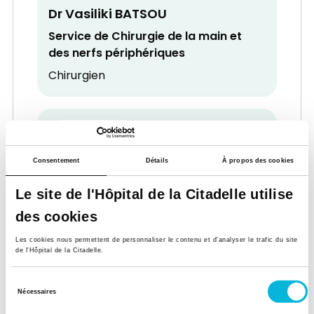
Dr Vasiliki BATSOU
Service de Chirurgie de la main et
des nerfs périphériques
Chirurgien
Consentement
Détails
À propos des cookies
Le site de l'Hôpital de la Citadelle utilise
Dr Jacques BECKERS
des cookies
Service de Cardiologie
Les cookies nous permettent de personnaliser le contenu et d’analyser le trafic du site
Cardiologue
de l'Hôpital de la Citadelle.
Sélection
Nécessaires
du