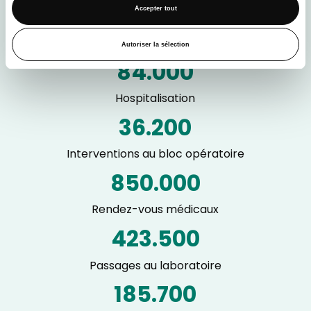
605.300
Accepter tout
Passages en polyclinique
Autoriser la sélection
84.000
Hospitalisation
36.200
Interventions au bloc opératoire
850.000
Rendez-vous médicaux
423.500
Passages au laboratoire
185.700