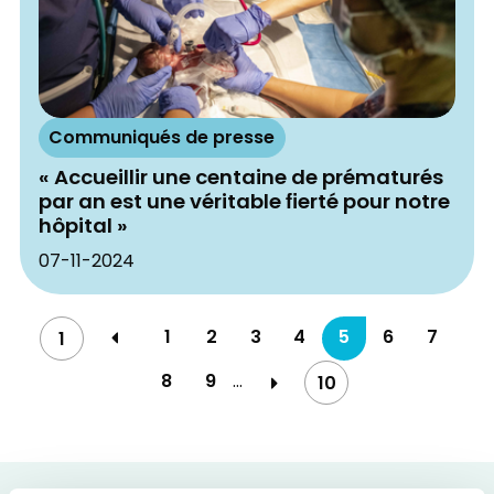
Communiqués de presse
« Accueillir une centaine de prématurés
par an est une véritable ﬁerté pour notre
hôpital »
07-11-2024
1
2
3
4
5
6
7
1
8
9
…
10