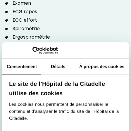
Examen
ECG repos
ECG effort
Spirométrie
Ergospirométrie
(Echocardiographie)
Coût : 75€
Etiologic
Consentement
Détails
À propos des cookies
(en cas de plainte en cours d'effort, chez les
Le site de l'Hôpital de la Citadelle
patients porteurs d'une pathologie)
utilise des cookies
Questionnaire
Les cookies nous permettent de personnaliser le
Anamnèse
contenu et d’analyser le trafic du site de l'Hôpital de la
Examen
Citadelle.
ECG repos