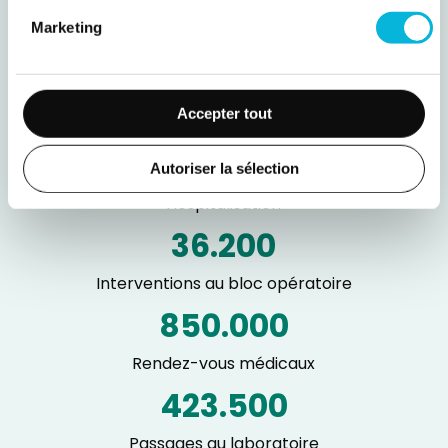
900
Marketing
Lits
605.300
Accepter tout
Passages en polyclinique
84.000
Autoriser la sélection
Hospitalisation
36.200
Interventions au bloc opératoire
850.000
Rendez-vous médicaux
423.500
Passages au laboratoire