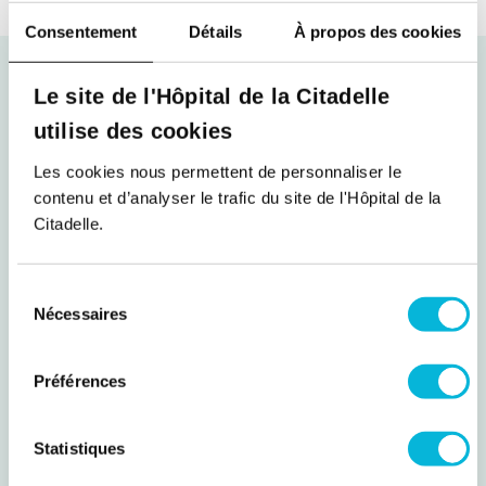
Consentement
Détails
À propos des cookies
En quelques chiffres
Le site de l'Hôpital de la Citadelle
L’hôpital de la Citadelle, situé à Liège, est l’un des
utilise des cookies
plus grands hôpitaux francophones de Belgique :
Les cookies nous permettent de personnaliser le
plus de 600 médecins, une trentaine de spécialités,
contenu et d’analyser le trafic du site de l'Hôpital de la
4.100 collaborateurs, 900 lits, 3 sites hospitaliers
Citadelle.
(Citadelle, Laveu, Herstal), des centres médicaux
(dont La Chapelle au centre-ville de Liège) et une
cinquantaine de centres de prélèvement LaboCita
Sélection
répartis dans la province …
Nécessaires
du
consentement
Découvrir notre hôpital
Préférences
4.100
Collaborateurs
Statistiques