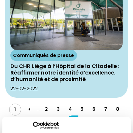
Communiqués de presse
Du CHR Liège à l’Hôpital de la Citadelle :
Réaffirmer notre identité d’excellence,
d’humanité et de proximité
22-02-2022
…
2
3
4
5
6
7
8
1
9
10