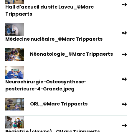
Hall d'accueil du site Laveu_©Marc
Trippaerts
Médecine nucléaire_©Marc Trippaerts
Néonatologie_©Marc Trippaerts
Neurochirurgie-Osteosynthese-
posterieure-4-Grande.jpeg
ORL_©Marc Trippaerts
Pédiatrie (clowns)_©Marc Trippaerts