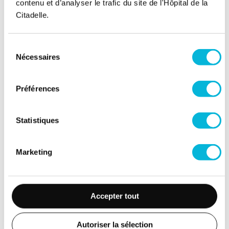
contenu et d’analyser le trafic du site de l'Hôpital de la
Citadelle.
Soutenez notre Fondation
Sélection
Votre don à la Fondation permet de
Nécessaires
du
financer des projets qui améliorent
consentement
directement le bien-être des patients et
leurs proches.
Préférences
Découvrir la Fondation
Statistiques
Espace Patient
Marketing
Professionnels de la santé
Jobs
Accepter tout
Accès collaborateurs et médecins Citadelle
(Extranet)
Autoriser la sélection