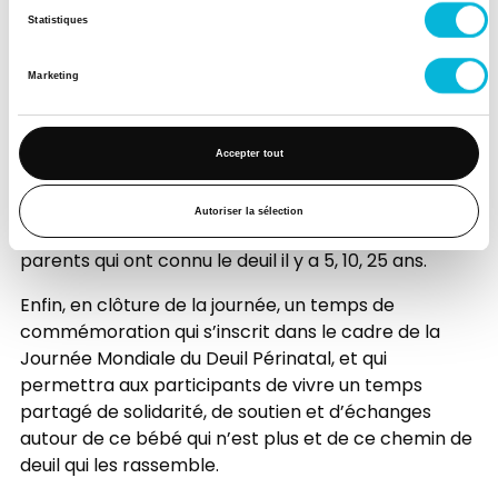
pratiques qui ont évolué en près de trois décennies.
Statistiques
La démarche d’Au-delà des Nuages, qui propose aux
parents de réaliser des photos de leur bébé,
Marketing
permettra par exemple de s’arrêter sur les
souvenirs qui s’amenuisent avec le temps qui passe.
Quant à l’avant-première du film « Perdre son
Accepter tout
bébé… Se perdre, se retrouver sur les chemins de la
mort et de la vie… » (réalisé par Bruno Fohn et Anna
Autoriser la sélection
Mancuso), elle sera suivie par des témoignages de
parents qui ont connu le deuil il y a 5, 10, 25 ans.
Enfin, en clôture de la journée, un temps de
commémoration qui s’inscrit dans le cadre de la
Journée Mondiale du Deuil Périnatal, et qui
permettra aux participants de vivre un temps
partagé de solidarité, de soutien et d’échanges
autour de ce bébé qui n’est plus et de ce chemin de
deuil qui les rassemble.