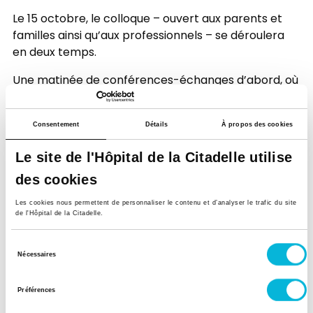
Le 15 octobre, le colloque – ouvert aux parents et
familles ainsi qu’aux professionnels – se déroulera
en deux temps.
Une matinée de conférences-échanges d’abord, où
plusieurs médecins et soignants prendront la parole
autour de thèmes touchant à la prise en charge de
Consentement
Détails
À propos des cookies
ces situations (comment accompagner le délai
entre l’annonce du diagnostic et l’accouchement ?
Le site de l'Hôpital de la Citadelle utilise
Comment aborder le deuil avec la fratrie ou le
des cookies
jumeau ?
…) et aux répercussions à plus long terme
Les cookies nous permettent de personnaliser le contenu et d’analyser le trafic du site
(Comment gérer la grossesse suivante ? Quels sont
de l'Hôpital de la Citadelle.
les enjeux de la déclaration de naissance ? …).
Sélection
L’après-midi aura pour fil rouge :
« Traces de deuil,
Nécessaires
du
deuil des traces : le vécu du deuil au fil du temps ».
consentement
Ce sera l’occasion de revenir sur les évolutions
Préférences
sociétales et médicales, et de s’interroger sur les