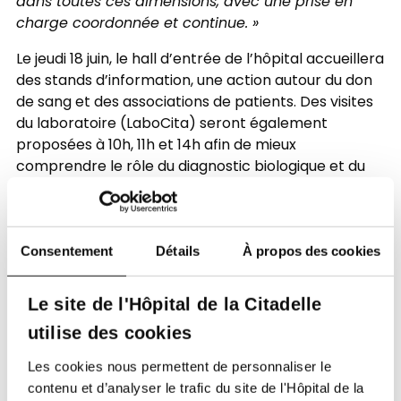
dans toutes ces dimensions, avec une prise en
charge coordonnée et continue. »
Le jeudi 18 juin, le hall d’entrée de l’hôpital accueillera
des stands d’information, une action autour du don
de sang et des associations de patients. Des visites
du laboratoire (LaboCita) seront également
proposées à 10h, 11h et 14h afin de mieux
comprendre le rôle du diagnostic biologique et du
suivi transfusionnel.
Une conférence réservée aux médecins et
paramédicaux se tiendra de 12h30 à 14h en Salle
Consentement
Détails
À propos des cookies
Cathédrale, sur le thème : « La drépanocytose :
comprendre, coordonner et innover », avec le Dr
Le site de l'Hôpital de la Citadelle
Julie Longton, le Dr Marie Hoyoux, le Dr Kaoutar
Hafraoui et Marjorie Snoeck.
utilise des cookies
« Cette journée mondiale est importante parce
Les cookies nous permettent de personnaliser le
qu’elle permet à la fois d’informer le grand public
contenu et d’analyser le trafic du site de l'Hôpital de la