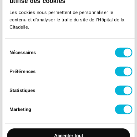
utilise des cookies
Vitrectomie pour trou maculaire
Les cookies nous permettent de personnaliser le
contenu et d’analyser le trafic du site de l'Hôpital de la
24/01/2026
Citadelle.
Sélection
Nécessaires
du
consentement
Préférences
Statistiques
Marketing
Soins intensifs - Conditions de
visite
23/01/2026
Accepter tout