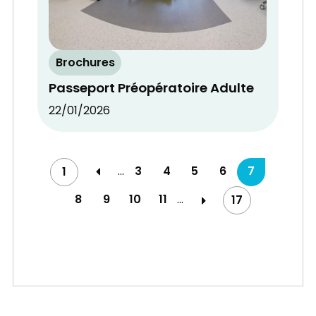
Brochures
Passeport Préopératoire Adulte
22/01/2026
…
3
4
5
6
7
1
8
9
10
11
…
17