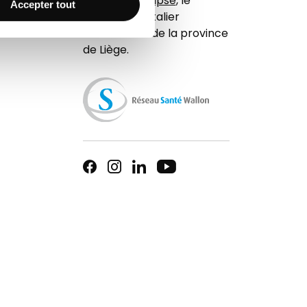
membre d'
Elipse
, le
Accepter tout
réseau hospitalier
universitaire de la province
de Liège.