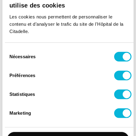
utilise des cookies
Les cookies nous permettent de personnaliser le
contenu et d’analyser le trafic du site de l'Hôpital de la
Citadelle.
Sélection
Nécessaires
du
Soutenez notre Fondation
consentement
Votre don à la Fondation permet de
Préférences
financer des projets qui améliorent
directement le bien-être des patients et
Statistiques
leurs proches.
Découvrir la Fondation
Marketing
Espace Patient