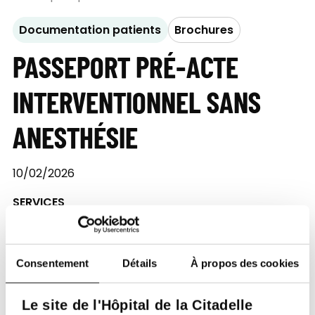
Documentation patients
Brochures
PASSEPORT PRÉ-ACTE
INTERVENTIONNEL SANS
ANESTHÉSIE
10/02/2026
SERVICES
Service de Cardiologie
Unité de Cathétérisme cardiaque
Consentement
Détails
À propos des cookies
Télécharger le document
Le site de l'Hôpital de la Citadelle