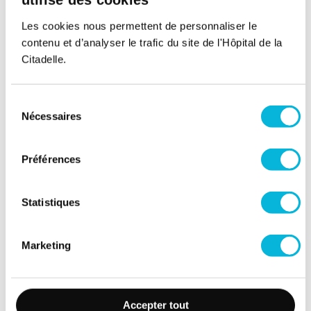
Les cookies nous permettent de personnaliser le
contenu et d’analyser le trafic du site de l'Hôpital de la
Citadelle.
Sélection
Nécessaires
Soutenez notre Fondation
du
consentement
Votre don à la Fondation permet de
Préférences
financer des projets qui améliorent
directement le bien-être des patients et
leurs proches.
Statistiques
Découvrir la Fondation
Marketing
Espace Patient
Professionnels de la santé
Accepter tout