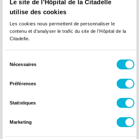
Le site de l'Hôpital de la Citadelle
utilise des cookies
Les cookies nous permettent de personnaliser le
contenu et d’analyser le trafic du site de l'Hôpital de la
Citadelle.
Sélection
Nécessaires
du
consentement
Soutenez notre Fondation
Préférences
Votre don à la Fondation permet de
financer des projets qui améliorent
Statistiques
directement le bien-être des patients et
leurs proches.
Marketing
Découvrir la Fondation