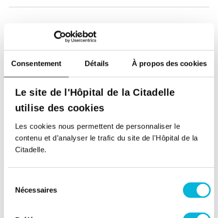
Consentement
Détails
À propos des cookies
Soutenez notre Fondation
Le site de l'Hôpital de la Citadelle
Votre don à la Fondation permet de
utilise des cookies
financer des projets qui améliorent
directement le bien-être des patients et
Les cookies nous permettent de personnaliser le
leurs proches.
contenu et d’analyser le trafic du site de l'Hôpital de la
Citadelle.
Découvrir la Fondation
Sélection
Nécessaires
Espace Patient
du
consentement
Professionnels de la santé