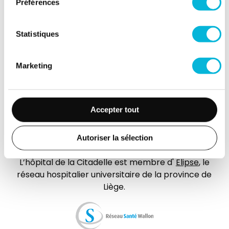
Préférences
Jobs
Accès collaborateurs et médecins Citadelle
Statistiques
(Extranet)
Actualités
Marketing
Événements
Contact
Presse
Accepter tout
FAQ
Autoriser la sélection
L’hôpital de la Citadelle est membre d'
Elipse
, le
réseau hospitalier universitaire de la province de
Liège.