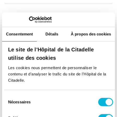
Consentement
Détails
À propos des cookies
Soutenez notre Fondation
Le site de l'Hôpital de la Citadelle
Votre don à la Fondation permet de
utilise des cookies
financer des projets qui améliorent
directement le bien-être des patients et
Les cookies nous permettent de personnaliser le
leurs proches.
contenu et d’analyser le trafic du site de l'Hôpital de la
Citadelle.
Découvrir la Fondation
Sélection
Nécessaires
Espace Patient
du
consentement
Professionnels de la santé