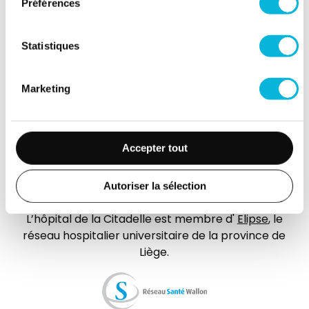
Préférences
Jobs
Accès collaborateurs et médecins Citadelle
Statistiques
(Extranet)
Actualités
Marketing
Événements
Contact
Presse
Accepter tout
FAQ
Autoriser la sélection
L’hôpital de la Citadelle est membre d'
Elipse
, le
réseau hospitalier universitaire de la province de
Liège.