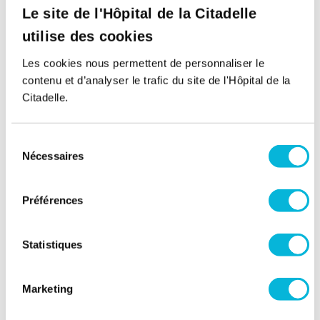
Le site de l'Hôpital de la Citadelle
utilise des cookies
Les cookies nous permettent de personnaliser le
contenu et d’analyser le trafic du site de l'Hôpital de la
Citadelle.
Sélection
Actualité
Nécessaires
du
Thérapie à la Citadelle, avancer vers un
consentement
nouvel équilibre
Préférences
30/04/2026
Statistiques
Marketing