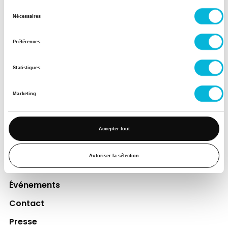
financer des projets qui améliorent
Sélection
directement le bien-être des patients et
Nécessaires
du
leurs proches.
consentement
Préférences
Découvrir la Fondation
Statistiques
Espace Patient
Marketing
Professionnels de la santé
Jobs
Accepter tout
Accès collaborateurs et médecins Citadelle
(Extranet)
Autoriser la sélection
Actualités
Événements
Contact
Presse