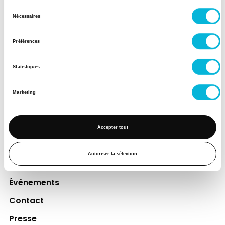
financer des projets qui améliorent
Sélection
directement le bien-être des patients et
Nécessaires
du
leurs proches.
consentement
Préférences
Découvrir la Fondation
Statistiques
Espace Patient
Marketing
Professionnels de la santé
Jobs
Accepter tout
Accès collaborateurs et médecins Citadelle
(Extranet)
Autoriser la sélection
Actualités
Événements
Contact
Presse