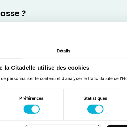
asse ?
 glucides se passe en petits groupes : une partie théori
udi après midi.
e comptage des glucides ?
Détails
iques de type 1.
de la Citadelle utilise des cookies
sé ?
 personnaliser le contenu et d’analyser le trafic du site de l'Hôp
 l’équipe infirmière ou aux diététiciennes.
Préférences
Statistiques