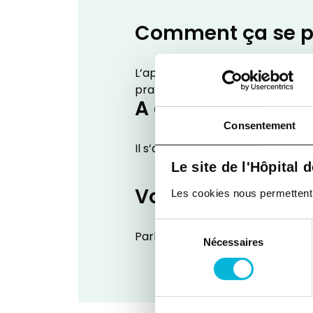
Comment ça se p
L’apprentissage des comptages de
pratique sur le site du Laveu le je
A qui s’adresse l
Consentement
Il s’adresse aux personnes diabét
Le site de l'Hôpital 
Vous êtes intéres
Les cookies nous permettent de
Sélection
Parlez en à votre diabétologue, à
Nécessaires
du
consentement