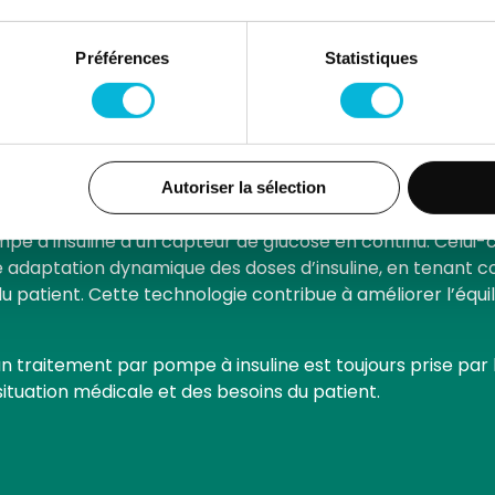
igents permettant d’adapter l’administration de l’insulin
uline proposées dans notre ser
Préférences
Statistiques
e deux types de pompes à insuline afin de pouvoir proposer
Autoriser la sélection
ns tubulure) ou « patch ».
e à insuline à un capteur de glucose en continu. Celui-c
e adaptation dynamique des doses d’insuline, en tenant c
 patient. Cette technologie contribue à améliorer l’équil
n traitement par pompe à insuline est toujours prise par 
 situation médicale et des besoins du patient.