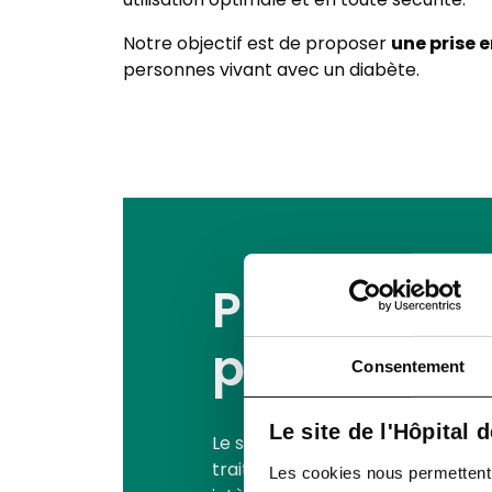
utilisation optimale et en toute sécurité.
une prise 
Notre objectif est de proposer
personnes vivant avec un diabète.
Prise en ch
pompes à i
Consentement
Le site de l'Hôpital 
Le service de diabétologie assure
traitement par insulinothérapie 
Les cookies nous permettent de