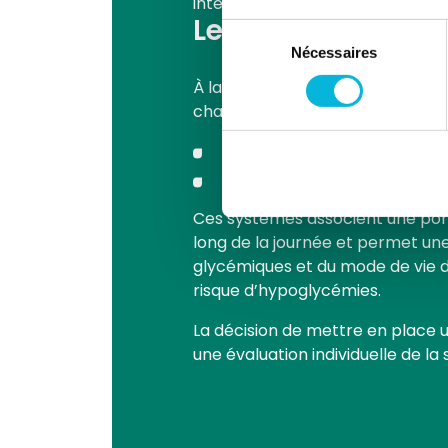
intègrent des algorithmes intell
Les pompes à ins
Sélection
Nécessaires
du
consentement
À la Citadelle, nous disposons d
chaque patient :
une pompe tubulaire,
une pompe non tubulaire (sa
Ces systèmes associent une pomp
long de la journée et permet un
glycémiques et du mode de vie du
risque d’hypoglycémies.
La décision de mettre en place u
une évaluation individuelle de la