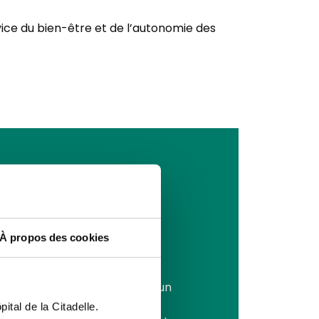
rvice du bien-être et de l’autonomie des
pe 1 et
es
À propos des cookies
ète de type 1 qui nécessitent un
es dispositifs modernes
ital de la Citadelle.