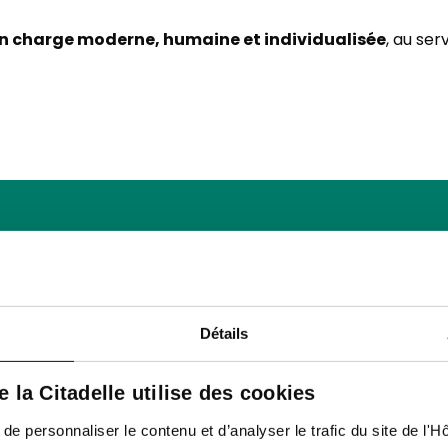
en charge moderne, humaine et individualisée
, au se
arge du diabète de ty
nsuline automatisé
Détails
de la Citadelle utilise des cookies
 la prise en charge globale des patients atteints de diab
intensifiée à l’aide d’une pompe à insuline automatisée. C
 personnaliser le contenu et d’analyser le trafic du site de l'Hôp