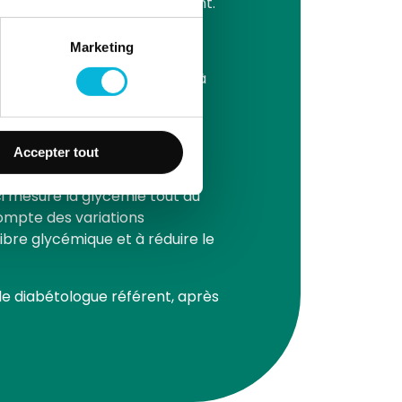
e aux besoins de chaque patient.
vice
Marketing
 la solution la plus adaptée à
Accepter tout
i mesure la glycémie tout au
ompte des variations
ibre glycémique et à réduire le
le diabétologue référent, après