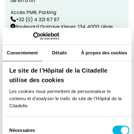
de 8h à 11h
Accès PMR, Parking
+32 (0) 4 321 67 97
Boulevard Gustave Kleyer, 134
4000
Liège
Liège
Consentement
Détails
À propos des cookies
Centre Léopold
Fermé définitivement : rendez-vous au centre
Le site de l'Hôpital de la Citadelle
Bavière ou au centre Médical La Chapelle
utilise des cookies
+32 (0) 4 321 67 97
Rue Léopold, 54
4000
Liège
Les cookies nous permettent de personnaliser le
contenu et d’analyser le trafic du site de l'Hôpital de la
Citadelle.
Liège
Centre MédiAC
Sélection
Nécessaires
Du lundi au vendredi de 7h30 à 10h30, le samedi
du