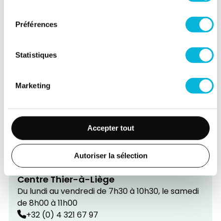
de 8h à 11h
consentement
+32 (0) 4 321 67 97
Préférences
Rue Sainte Walburge, 368
4000
Liège
Statistiques
Liège
Centre Saint-Léonard
Marketing
Du lundi au samedi de 7h30 à 10h30
+32 (0) 4 321 67 97
Rue des Franchimontois, 4B
4000
Liège
Accepter tout
Autoriser la sélection
Liège
Centre Thier-à-Liège
Du lundi au vendredi de 7h30 à 10h30, le samedi
de 8h00 à 11h00
+32 (0) 4 321 67 97