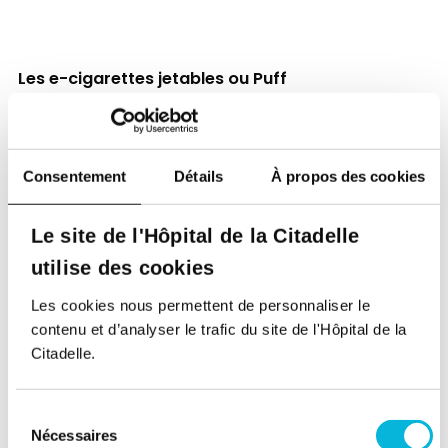
Les e-cigarettes jetables ou Puff
Cette dernière génération de e-cigarettes
électroniques est apparue aux États-Unis en 2019.
Ces dispositifs compacts sont pré-remplis et prêts
Consentement
Détails
À propos des cookies
à l’emploi. Ils peuvent contenir jusqu’à 20 mg/ml
(2%) de sels de nicotine.
Le site de l'Hôpital de la Citadelle
Leur promotion sur les réseaux sociaux via des
utilise des cookies
influenceurs, dont Tiktok (utilisé surtout par les ados
et pré-ados), leur prix démocratique, leur facilité
Les cookies nous permettent de personnaliser le
d’utilisation, leur design tendance et la panoplie
contenu et d’analyser le trafic du site de l'Hôpital de la
d’arômes très attractifs (barbe à papa, bubble
Citadelle.
gum, fruits, etc.) en font un objet tendance à la
mode chez les jeunes, totalement inconscients des
Sélection
risques. Et c’est là tout le problème.
Nécessaires
du